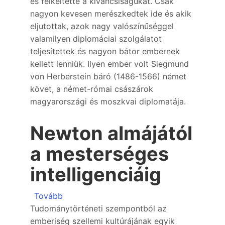
és felkeltette a kíváncsiságukat. Csak
nagyon kevesen merészkedtek ide és akik
eljutottak, azok nagy valószínűséggel
valamilyen diplomáciai szolgálatot
teljesítettek és nagyon bátor embernek
kellett lenniük. Ilyen ember volt Siegmund
von Herberstein báró (1486-1566) német
követ, a német-római császárok
magyarországi és moszkvai diplomatája.
Newton almájától
a mesterséges
intelligenciáig
(Newton almájától a mesterséges intelligen
Tovább
Tudománytörténeti szempontból az
emberiség szellemi kultúrájának egyik