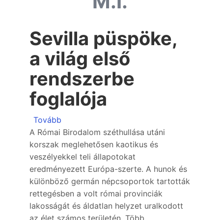
M.I.
Sevilla püspöke,
a világ első
rendszerbe
foglalója
(Sevilla püspöke, a világ első rendszerbe f
Tovább
A Római Birodalom széthullása utáni
korszak meglehetősen kaotikus és
veszélyekkel teli állapotokat
eredményezett Európa-szerte. A hunok és
különböző germán népcsoportok tartották
rettegésben a volt római provinciák
lakosságát és áldatlan helyzet uralkodott
az élet számos területén. Több