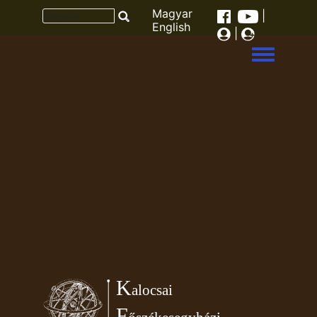
Magyar
|
English
|
Toggle men