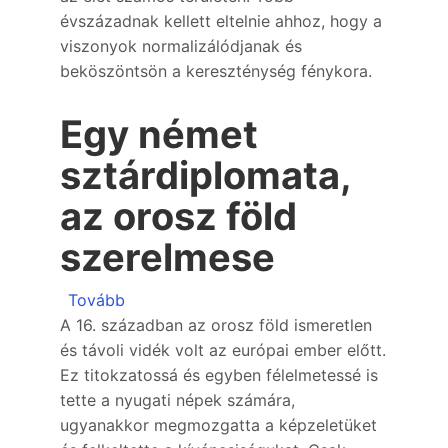
évszázadnak kellett eltelnie ahhoz, hogy a
viszonyok normalizálódjanak és
beköszöntsön a kereszténység fénykora.
Egy német
sztárdiplomata,
az orosz föld
szerelmese
(Egy német sztárdiplomata, az orosz föld
Tovább
A 16. században az orosz föld ismeretlen
és távoli vidék volt az európai ember előtt.
Ez titokzatossá és egyben félelmetessé is
tette a nyugati népek számára,
ugyanakkor megmozgatta a képzeletüket