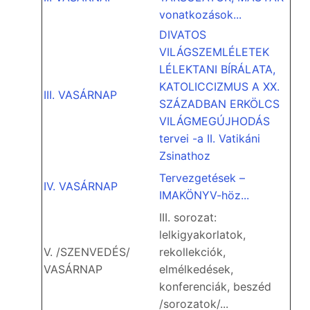
vonatkozások...
DIVATOS
VILÁGSZEMLÉLETEK
LÉLEKTANI BÍRÁLATA,
KATOLICCIZMUS A XX.
III. VASÁRNAP
SZÁZADBAN ERKÖLCS
VILÁGMEGÚJHODÁS
tervei -a II. Vatikáni
Zsinathoz
Tervezgetések –
IV. VASÁRNAP
IMAKÖNYV-höz...
III. sorozat:
lelkigyakorlatok,
V. /SZENVEDÉS/
rekollekciók,
VASÁRNAP
elmélkedések,
konferenciák, beszéd
/sorozatok/...