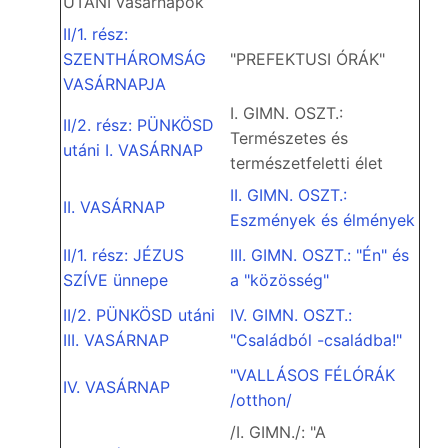
UTÁNI vasárnapok
II/1. rész:
SZENTHÁROMSÁG
"PREFEKTUSI ÓRÁK"
VASÁRNAPJA
I. GIMN. OSZT.:
II/2. rész: PÜNKÖSD
Természetes és
utáni I. VASÁRNAP
természetfeletti élet
II. GIMN. OSZT.:
II. VASÁRNAP
Eszmények és élmények
II/1. rész: JÉZUS
III. GIMN. OSZT.: "Én" és
SZÍVE ünnepe
a "közösség"
II/2. PÜNKÖSD utáni
IV. GIMN. OSZT.:
III. VASÁRNAP
"Családból -családba!"
"VALLÁSOS FÉLÓRÁK
IV. VASÁRNAP
/otthon/
/I. GIMN./: "A