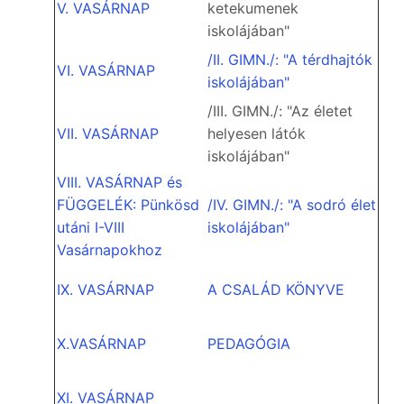
V. VASÁRNAP
ketekumenek
iskolájában"
/II. GIMN./: "A térdhajtók
VI. VASÁRNAP
iskolájában"
/III. GIMN./: "Az életet
VII. VASÁRNAP
helyesen látók
iskolájában"
VIII. VASÁRNAP és
FÜGGELÉK: Pünkösd
/IV. GIMN./: "A sodró élet
utáni I-VIII
iskolájában"
Vasárnapokhoz
IX. VASÁRNAP
A CSALÁD KÖNYVE
X.VASÁRNAP
PEDAGÓGIA
XI. VASÁRNAP