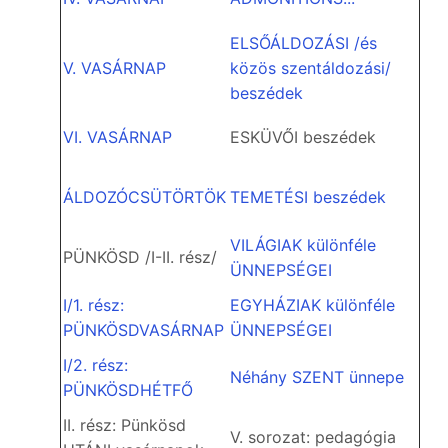
ELSŐÁLDOZÁSI /és
V. VASÁRNAP
közös szentáldozási/
beszédek
VI. VASÁRNAP
ESKÜVŐI beszédek
ÁLDOZÓCSÜTÖRTÖK
TEMETÉSI beszédek
VILÁGIAK különféle
PÜNKÖSD /I-II. rész/
ÜNNEPSÉGEI
I/1. rész:
EGYHÁZIAK különféle
PÜNKÖSDVASÁRNAP
ÜNNEPSÉGEI
I/2. rész:
Néhány SZENT ünnepe
PÜNKÖSDHÉTFŐ
II. rész: Pünkösd
V. sorozat: pedagógia