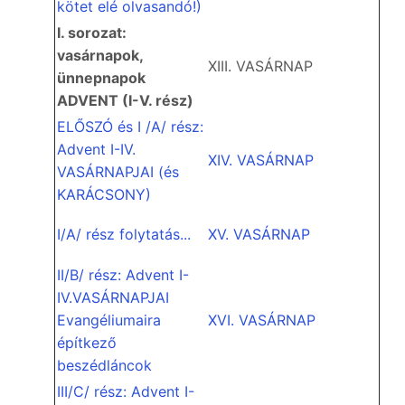
kötet elé olvasandó!)
I. sorozat:
vasárnapok,
XIII. VASÁRNAP
ünnepnapok
ADVENT (I-V. rész)
ELŐSZÓ és I /A/ rész:
Advent I-IV.
XIV. VASÁRNAP
VASÁRNAPJAI (és
KARÁCSONY)
I/A/ rész folytatás...
XV. VASÁRNAP
II/B/ rész: Advent I-
IV.VASÁRNAPJAI
Evangéliumaira
XVI. VASÁRNAP
építkező
beszédláncok
III/C/ rész: Advent I-