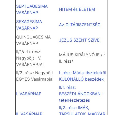
SEPTUAGESIMA
HITEM és ÉLETEM
VASÁRNAP
SEXAGESIMA
Az OLTÁRISZENTSÉG
VASÁRNAP
QUINQUAGESIMA
JÉZUS SZENT SZÍVE
VASÁRNAP
II/1/a-b. rész:
MÁJUS KIRÁLYNŐJE /I-
Nagyböjt I-V.
II. rész/
VASÁRNAPJAI
II/2. rész: Nagyböjt
I. rész: Mária-tiszteletről
EGYES Vasárnapjai
KÜLÖNÁLLÓ beszédek
II/1. rész:
I. VASÁRNAP
BESZÉDLÁNCOKBAN -
tételrészletezés
II/2. rész: IMÁK,
II. VASÁRNAP
TÁRSULATOK, MAGYAR