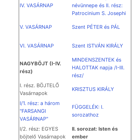
IV. VASÁRNAP
névünnepe és II. rész:
Patrocinium S. Josephi
V. VASÁRNAP
Szent PÉTER és PÁL
VI. VASÁRNAP
Szent ISTVÁN KIRÁLY
MINDENSZENTEK és
NAGYBÖJT (I-IV.
HALOTTAK napja /I-III.
rész)
rész/
I. rész. BÖJTELŐ
KRISZTUS KIRÁLY
Vasárnapok
I/1. rész: a három
FÜGGELÉK: I.
"FARSANGI
sorozathoz
VASÁRNAP"
I/2. rész: EGYES
II. sorozat: Isten és
böjtelő Vasárnapok
ember