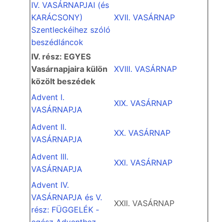
IV. VASÁRNAPJAI (és
KARÁCSONY)
XVII. VASÁRNAP
Szentleckéihez szóló
beszédláncok
IV. rész: EGYES
Vasárnapjaira külön
XVIII. VASÁRNAP
közölt beszédek
Advent I.
XIX. VASÁRNAP
VASÁRNAPJA
Advent II.
XX. VASÁRNAP
VASÁRNAPJA
Advent III.
XXI. VASÁRNAP
VASÁRNAPJA
Advent IV.
VASÁRNAPJA és V.
XXII. VASÁRNAP
rész: FÜGGELÉK -
egész Adventhez