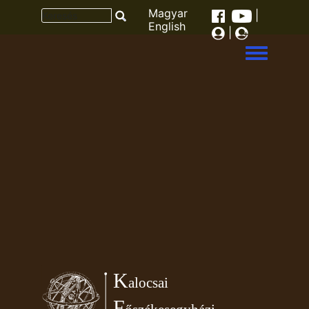
Magyar
|
English
|
Toggle men