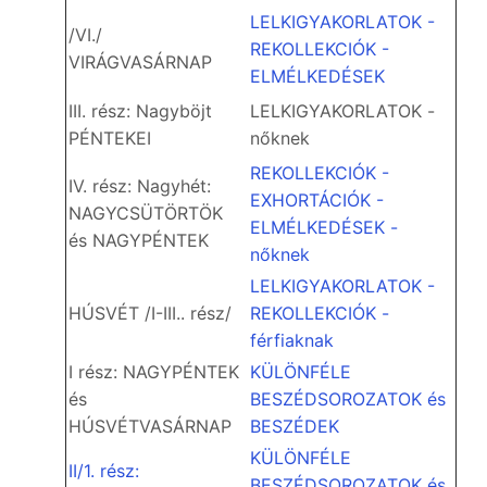
LELKIGYAKORLATOK -
/VI./
REKOLLEKCIÓK -
VIRÁGVASÁRNAP
ELMÉLKEDÉSEK
III. rész: Nagyböjt
LELKIGYAKORLATOK -
PÉNTEKEI
nőknek
REKOLLEKCIÓK -
IV. rész: Nagyhét:
EXHORTÁCIÓK -
NAGYCSÜTÖRTÖK
ELMÉLKEDÉSEK -
és NAGYPÉNTEK
nőknek
LELKIGYAKORLATOK -
HÚSVÉT /I-III.. rész/
REKOLLEKCIÓK -
férfiaknak
I rész: NAGYPÉNTEK
KÜLÖNFÉLE
és
BESZÉDSOROZATOK és
HÚSVÉTVASÁRNAP
BESZÉDEK
KÜLÖNFÉLE
II/1. rész:
BESZÉDSOROZATOK és