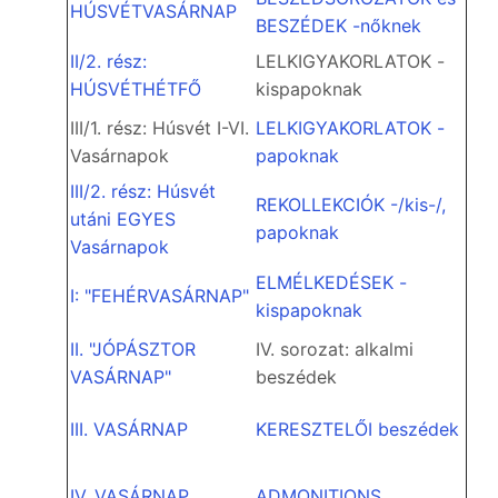
HÚSVÉTVASÁRNAP
BESZÉDEK -nőknek
II/2. rész:
LELKIGYAKORLATOK -
HÚSVÉTHÉTFŐ
kispapoknak
III/1. rész: Húsvét I-VI.
LELKIGYAKORLATOK -
Vasárnapok
papoknak
III/2. rész: Húsvét
REKOLLEKCIÓK -/kis-/,
utáni EGYES
papoknak
Vasárnapok
ELMÉLKEDÉSEK -
I: "FEHÉRVASÁRNAP"
kispapoknak
II. "JÓPÁSZTOR
IV. sorozat: alkalmi
VASÁRNAP"
beszédek
III. VASÁRNAP
KERESZTELŐI beszédek
IV. VASÁRNAP
ADMONITIONS...