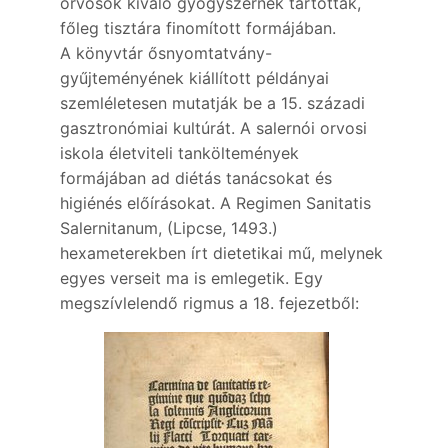
orvosok kiváló gyógyszernek tartották,
főleg tisztára finomított formájában.
A könyvtár ősnyomtatvány-
gyűjteményének kiállított példányai
szemléletesen mutatják be a 15. századi
gasztronómiai kultúrát. A salernói orvosi
iskola életviteli tanköltemények
formájában ad diétás tanácsokat és
higiénés előírásokat. A Regimen Sanitatis
Salernitanum, (Lipcse, 1493.)
hexameterekben írt dietetikai mű, melynek
egyes verseit ma is emlegetik. Egy
megszívlelendő rigmus a 18. fejezetből: