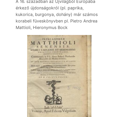
A 16. században az Újvilágból Európába
érkező újdonságokról (pl. paprika,
kukorica, burgonya, dohány) már számos
korabeli füveskönyvben pl. Pietro Andrea
Mattioli, Hieronymus Bock