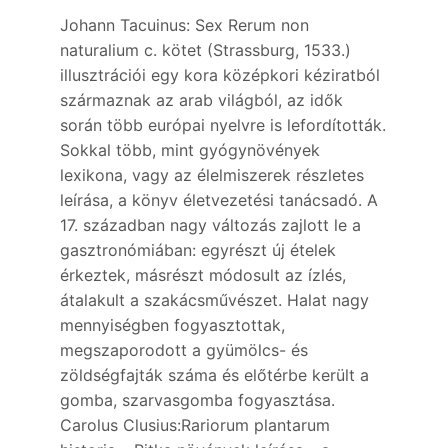
Johann Tacuinus: Sex Rerum non
naturalium c. kötet (Strassburg, 1533.)
illusztrációi egy kora középkori kéziratból
származnak az arab világból, az idők
során több európai nyelvre is lefordították.
Sokkal több, mint gyógynövények
lexikona, vagy az élelmiszerek részletes
leírása, a könyv életvezetési tanácsadó. A
17. században nagy változás zajlott le a
gasztronómiában: egyrészt új ételek
érkeztek, másrészt módosult az ízlés,
átalakult a szakácsművészet. Halat nagy
mennyiségben fogyasztottak,
megszaporodott a gyümölcs- és
zöldségfajták száma és előtérbe került a
gomba, szarvasgomba fogyasztása.
Carolus Clusius:Rariorum plantarum