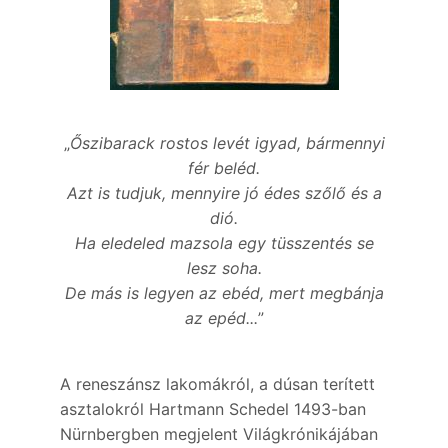
„
Őszibarack rostos levét igyad, bármennyi
fér beléd.
Azt is tudjuk, mennyire jó édes szőlő és a
dió.
Ha eledeled mazsola egy tüsszentés se
lesz soha.
De más is legyen az ebéd, mert megbánja
az epéd...
”
A reneszánsz lakomákról, a dúsan terített
asztalokról Hartmann Schedel 1493-ban
Nürnbergben megjelent Világkrónikájában