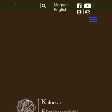
Magyar
|
English
|
Toggle men