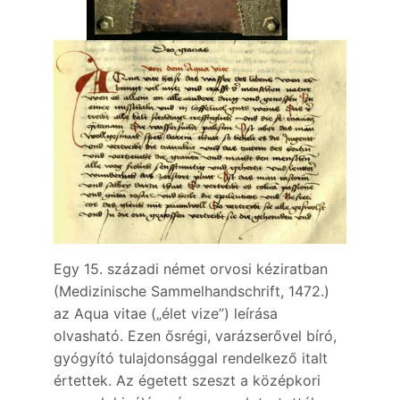
Egy 15. századi német orvosi kéziratban
(Medizinische Sammelhandschrift, 1472.)
az Aqua vitae („élet vize”) leírása
olvasható. Ezen ősrégi, varázserővel bíró,
gyógyító tulajdonsággal rendelkező italt
értettek. Az égetett szeszt a középkori