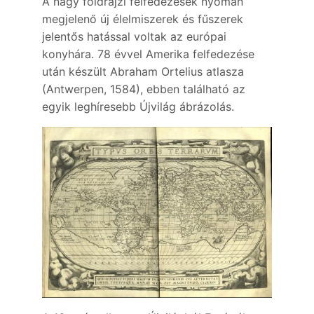
A nagy földrajzi felfedezések nyomán
megjelenő új élelmiszerek és fűszerek
jelentős hatással voltak az európai
konyhára. 78 évvel Amerika felfedezése
után készült Abraham Ortelius atlasza
(Antwerpen, 1584), ebben található az
egyik leghíresebb Újvilág ábrázolás.