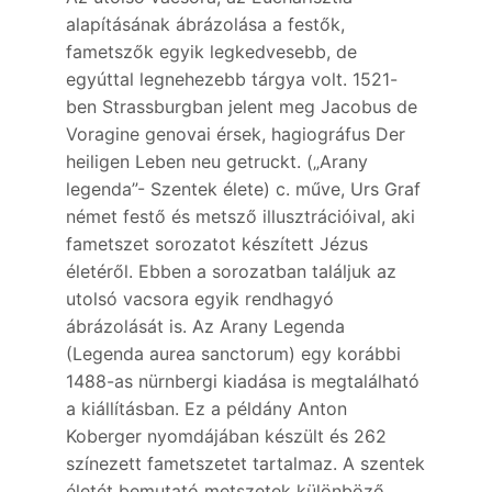
alapításának ábrázolása a festők,
fametszők egyik legkedvesebb, de
egyúttal legnehezebb tárgya volt. 1521-
ben Strassburgban jelent meg Jacobus de
Voragine genovai érsek, hagiográfus Der
heiligen Leben neu getruckt. („Arany
legenda”- Szentek élete) c. műve, Urs Graf
német festő és metsző illusztrációival, aki
fametszet sorozatot készített Jézus
életéről. Ebben a sorozatban találjuk az
utolsó vacsora egyik rendhagyó
ábrázolását is. Az Arany Legenda
(Legenda aurea sanctorum) egy korábbi
1488-as nürnbergi kiadása is megtalálható
a kiállításban. Ez a példány Anton
Koberger nyomdájában készült és 262
színezett fametszetet tartalmaz. A szentek
életét bemutató metszetek különböző