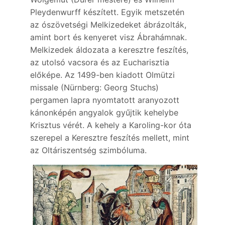
Pleydenwurff készített. Egyik metszetén
az ószövetségi Melkizedeket ábrázolták,
amint bort és kenyeret visz Ábrahámnak.
Melkizedek áldozata a keresztre feszítés,
az utolsó vacsora és az Eucharisztia
előképe. Az 1499-ben kiadott Olmützi
missale (Nürnberg: Georg Stuchs)
pergamen lapra nyomtatott aranyozott
kánonképén angyalok gyűjtik kehelybe
Krisztus vérét. A kehely a Karoling-kor óta
szerepel a Keresztre feszítés mellett, mint
az Oltáriszentség szimbóluma.