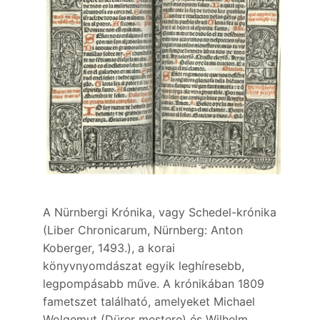
A Nürnbergi Krónika, vagy Schedel-krónika
(Liber Chronicarum, Nürnberg: Anton
Koberger, 1493.), a korai
könyvnyomdászat egyik leghíresebb,
legpompásabb műve. A krónikában 1809
fametszet található, amelyeket Michael
Wolgemut (Dürer mestere) és Wilhelm