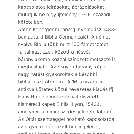
kapcsolatos leírásokat, ábrázolásokat
mutatjuk be a gyűjtemény 15-16. századi
köteteiben.
Anton Koberger nürnbergi nyomdász 1483-
ban adta ki Biblia Germanicaját. A német
nyelvű Biblia több mint 100 fametszetet
tartalmaz, ezek között a húsvéti
báránylakoma kézzel színezett metszete is
megtalálható. Az ősnyomtatvány képei
nagy hatást gyakoroltak a későbbi
bibliaillusztrátorokra. A 16. századi ún.
antikva kötetek közül nevezetes kiadás Ifj.
Hans Holbein metszeteivel díszített
kisméretű képes Biblia (Lyon, 1543.),
amelyben a mannaszedés jelenete látható.
Az Oltáriszentséggel hozható kapcsolatba
az a gyakran ábrázolt bibliai jelenet,
amikor Mózes vizet fakaszt a sziklából – a