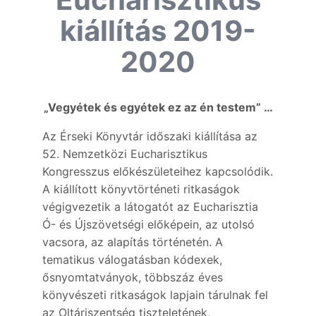
kiállítás 2019-
2020
„Vegyétek és egyétek ez az én testem” …
Az Érseki Könyvtár időszaki kiállítása az
52. Nemzetközi Eucharisztikus
Kongresszus előkészületeihez kapcsolódik.
A kiállított könyvtörténeti ritkaságok
végigvezetik a látogatót az Eucharisztia
Ó- és Újszövetségi előképein, az utolsó
vacsora, az alapítás történetén. A
tematikus válogatásban kódexek,
ősnyomtatványok, többszáz éves
könyvészeti ritkaságok lapjain tárulnak fel
az Oltáriszentség tiszteletének,