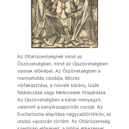
Az Oltáriszentségnek mind az
Ószövetségben, mind az Újszövetségben
vannak előképei. Az Ószövetségben a
mannahullás csodája, Mózes
vízfakasztása, a húsvéti bárány, Izsák
feláldozása vagy Melkizedek fölajánlása.
Az Újszövetségben a kánai menyegző,
valamint a kenyérszaporítás csodái. Az
Eucharisztia alapítása nagycsütörtökön, az
utolsó vacsorán történt. Az Oltáriszentség
szentírási előképeit, a bibliai étkezéssel