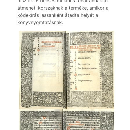
díszítik. E becses műkincs tehát annak az
átmeneti korszaknak a terméke, amikor a
kódexírás lassanként átadta helyét a
könyvnyomtatásnak.