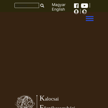
Magyar
|
English
|
Toggle men