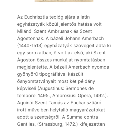
Az Euchrisztia teológiájára a latin
egyházatyák közül jelentős hatása volt
Milánói Szent Ambrusnak és Szent
Ágostonnak. A bázeli Johann Amerbach
(1440-1513) egyházatyák szövegeit adta ki
egy sorozatban, ő volt az első, aki Szent
Ágoston összes munkáját nyomtatásban
megjelentette. A bázeli Amerbach nyomda
gyönyörű tipográfiával készült
ősnyomtatványait most két példány
képviseli (Augustinus: Sermones de
tempore, 1495., Ambrosius: Opera, 1492.).
Aquinói Szent Tamás az Eucharisztiáról
írott műveiben helytálló magyarázatokat
adott a szentségről. A Summa contra
Gentiles, (Strassburg, 1472.) kifejezetten