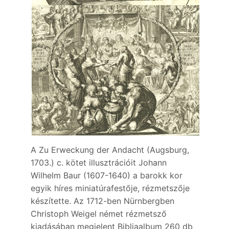
A Zu Erweckung der Andacht (Augsburg,
1703.) c. kötet illusztrációit Johann
Wilhelm Baur (1607-1640) a barokk kor
egyik híres miniatúrafestője, rézmetszője
készítette. Az 1712-ben Nürnbergben
Christoph Weigel német rézmetsző
kiadásában megjelent Bibliaalbum 260 db