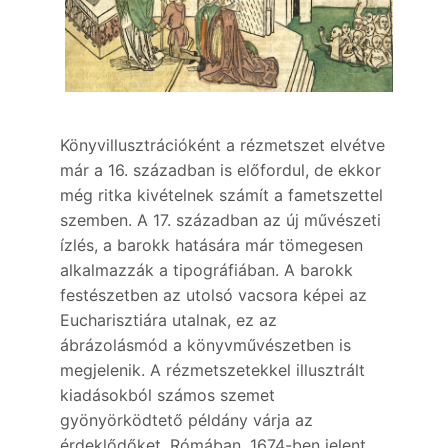
Könyvillusztrációként a rézmetszet elvétve
már a 16. században is előfordul, de ekkor
még ritka kivételnek számít a fametszettel
szemben. A 17. században az új művészeti
ízlés, a barokk hatására már tömegesen
alkalmazzák a tipográfiában. A barokk
festészetben az utolsó vacsora képei az
Eucharisztiára utalnak, ez az
ábrázolásmód a könyvművészetben is
megjelenik. A rézmetszetekkel illusztrált
kiadásokból számos szemet
gyönyörködtető példány várja az
érdeklődőket. Rómában, 1674-ben jelent