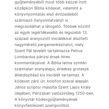
gyűjteményéből most több kézzel írott
középkori Biblia kódexet, valamint a
könyvnyomtatás első évtizedeiből
származó ősnyomtatványt is
megcsodálhat a látogató. Többek között
az egyik legértékesebb és legszebb 13.
századi aranyozott iniciálékkal díszített
nagyméretű pergamenkéziratot, mely
Szent Pál leveleit tartalmazza Petrus
Lombardus párizsi érsek híres
kommentárjaival. A Biblia latina szintén
számtalan aranyalapú, érdekes groteszk
állatdíszítésű kis iniciálét tartalmaz. A
kódexet záró ún. kolofon szavai alapján
János scriptor másolta Szent Lajos király
idejében, Párizsban valószínűleg 1250-ben.
A könyvtár kódexgyűjteményének
könyvfestészeti szempontból