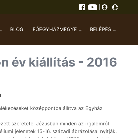
|
|
BLOG
FŐEGYHÁZMEGYE
BELÉPÉS
 év kiállítás - 2016
l
emlékezéseket középpontba állítva az Egyház
zett szeretete. Jézusban minden az irgalomról
iumi jelenetek 15-16. századi ábrázolásai nyitják.