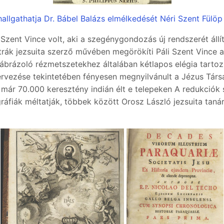
hallgathatja Dr. Bábel Balázs elmélkedését Néri Szent Fülöp 
zent Vince volt, aki a szegénygondozás új rendszerét állít
rák jezsuita szerző művében megörökíti Páli Szent Vince a
rázoló rézmetszetekhez általában kétlapos elégia tartozik
zervezése tekintetében fényesen megnyilvánult a Jézus Tá
 már 70.000 keresztény indián élt e telepeken A redukciók
fiák méltatják, többek között Orosz László jezsuita taná