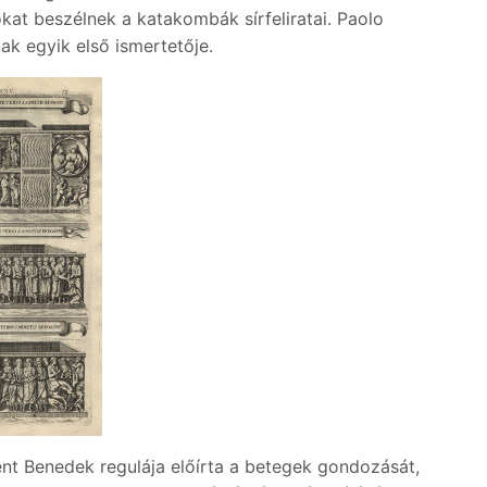
kat beszélnek a katakombák sírfeliratai. Paolo
k egyik első ismertetője.
nt Benedek regulája előírta a betegek gondozását,