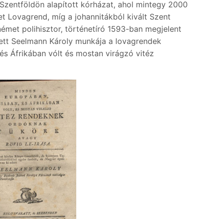
a Szentföldön alapított kórházat, ahol mintegy 2000
et Lovagrend, míg a johannitákból kivált Szent
émet polihisztor, történetíró 1593-ban megjelent
lett Seelmann Károly munkája a lovagrendek
és Áfrikában vólt és mostan virágzó vitéz