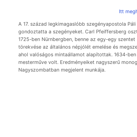
Itt meg
A 17. század legkimagaslóbb szegényapostola Páli S
gondoztatta a szegényeket. Carl Pfeiffersberg oszt
1725-ben Nürnbergben, benne az egy-egy szentet áb
törekvése az általános népjólét emelése és megs
ahol valóságos mintaállamot alapítottak. 1634-ben
mesterműve volt. Eredményeiket nagyszerű monográ
Nagyszombatban megjelent munkája.