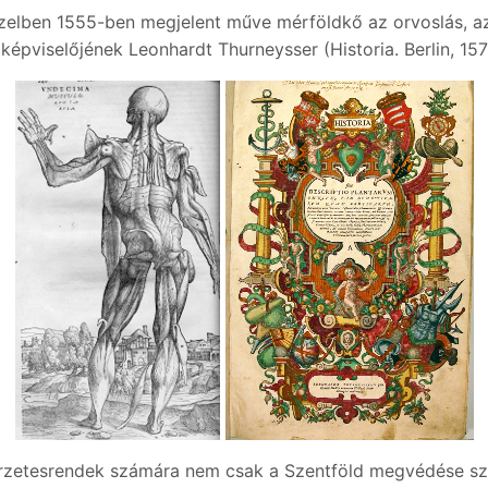
Bázelben 1555-ben megjelent műve mérföldkő az orvoslás, a
 képviselőjének Leonhardt Thurneysser (Historia. Berlin, 15
szerzetesrendek számára nem csak a Szentföld megvédése sz