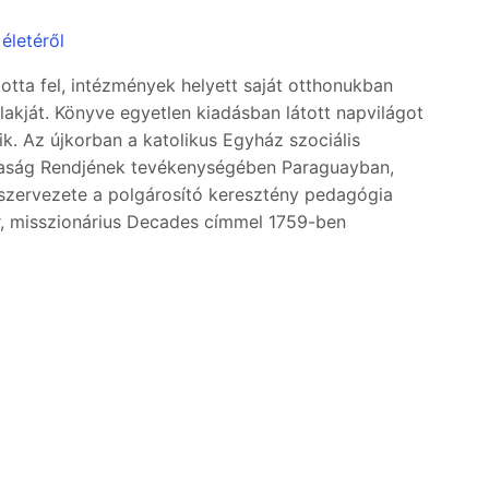
életéről
otta fel, intézmények helyett saját otthonukban
lakját. Könyve egyetlen kiadásban látott napvilágot
. Az újkorban a katolikus Egyház szociális
rsaság Rendjének tevékenységében Paraguayban,
 szervezete a polgárosító keresztény pedagógia
r, misszionárius Decades címmel 1759-ben