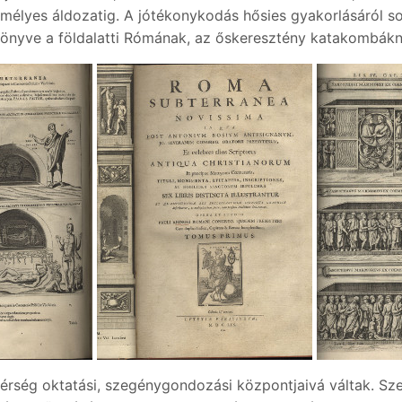
mélyes áldozatig. A jótékonykodás hősies gyakorlásáról so
könyve a földalatti Rómának, az őskeresztény katakombákna
érség oktatási, szegénygondozási központjaivá váltak. Sze