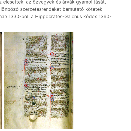
elesettek, az özvegyek és árvák gyámolítását,
 különböző szerzetesrendeket bemutató kötetek
inae 1330-ból, a Hippocrates-Galenus kódex 1360-