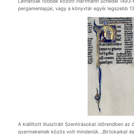
Láthatóak többek között Hartmann Schedel 1493-ba
pergamenlapjai, vagy a könyvtár egyik legszebb 13.
A kiállított illusztrált Szentírásokat időrendben
gyermekeinek közös volt mindenük. „Birtokaikat és