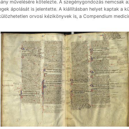
mány művelésére kötelezte. A szegénygondozás nemcsak az 
ek ápolását is jelentette. A kiállításban helyet kaptak a
külözhetetlen orvosi kézikönyvek is, a Compendium medic