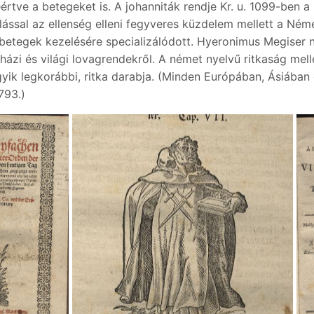
értve a betegeket is. A johanniták rendje Kr. u. 1099-ben 
lással az ellenség elleni fegyveres küzdelem mellett a Ném
 betegek kezelésére specializálódott. Hyeronimus Megiser n
ázi és világi lovagrendekről. A német nyelvű ritkaság mel
yik legkorábbi, ritka darabja. (Minden Európában, Ásiában 
793.)