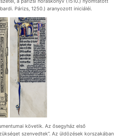
etei, a párizsi hóráskönyv (1510.) nyomtatott
di. Párizs, 1250.) aranyozott iniciáléi.
okumentumai követik. Az ősegyház első
 szükséget szenvedtek”. Az üldözések korszakában