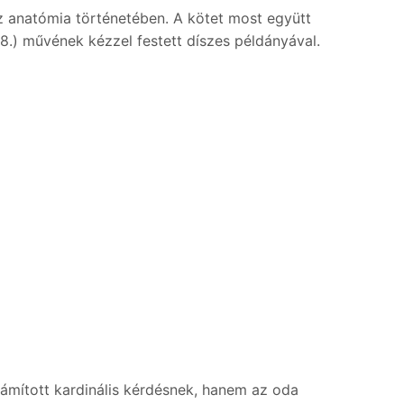
z anatómia történetében. A kötet most együtt
78.) művének kézzel festett díszes példányával.
ámított kardinális kérdésnek, hanem az oda