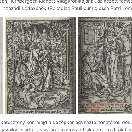
n Nürnbergben kiadott Világkrónikájának színezett fametsz
 századi kódexének (Epistolae Pauli cum glossa Petri Lombar
 az ókeresztény kor, majd a középkor egyháztörténetének d
 javaikat eladták, s az árát szétosztották azok közt, akik