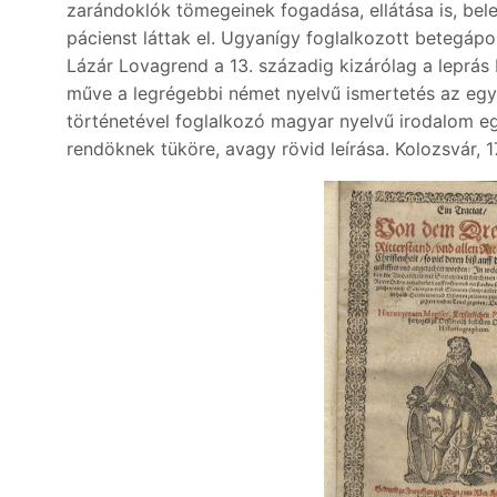
zarándoklók tömegeinek fogadása, ellátása is, bele
pácienst láttak el. Ugyanígy foglalkozott betegápo
Lázár Lovagrend a 13. századig kizárólag a leprás
műve a legrégebbi német nyelvű ismertetés az egyh
történetével foglalkozó magyar nyelvű irodalom eg
rendöknek tüköre, avagy rövid leírása. Kolozsvár, 1