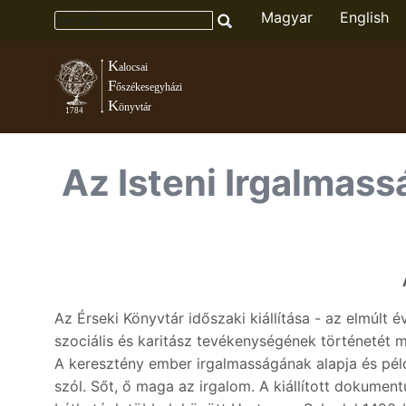
Magyar
English
Toggle menu
Az Isteni Irgalmass
Az Érseki Könyvtár időszaki kiállítása - az elmúl
szociális és karitász tevékenységének történetét mu
A keresztény ember irgalmasságának alapja és pél
szól. Sőt, ő maga az irgalom. A kiállított dokument