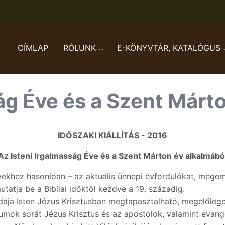
CÍMLAP
RÓLUNK
E-KÖNYVTÁR, KATALÓGUS
ág Éve és a Szent Márton
IDŐSZAKI KIÁLLÍTÁS - 2016
Az Isteni Irgalmasság Éve és a Szent Márton év alkalmábó
t évekhez hasonlóan – az aktuális ünnepi évfordulókat, meg
tatja be a Bibliai időktől kezdve a 19. századig.
dája Isten Jézus Krisztusban megtapasztalható, megelőlege
umok sorát Jézus Krisztus és az apostolok, valamint evangél