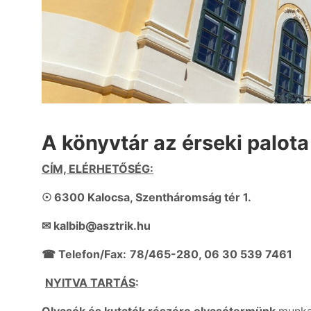
A könyvtár az érseki palota
CÍM, ELÉRHETŐSÉG:
☉
6300 Kalocsa, Szentháromság tér 1.
✉
kalbib@asztrik.hu
☎
Telefon/Fax:
78/465-280, 06 30 539 7461
NYITVA TARTÁS
: