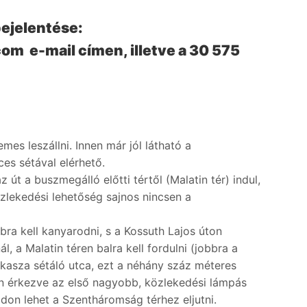
bejelentése:
om e-mail címen, illetve a 30 575
es leszállni. Innen már jól látható a
es sétával elérhető.
út a buszmegálló előtti tértől (Malatin tér) indul,
zlekedési lehetőség sajnos nincsen a
bra kell kanyarodni, s a Kossuth Lajos úton
, a Malatin téren balra kell fordulni (jobbra a
akasza sétáló utca, ezt a néhány száz méteres
n érkezve az első nagyobb, közlekedési lámpás
ódon lehet a Szentháromság térhez eljutni.