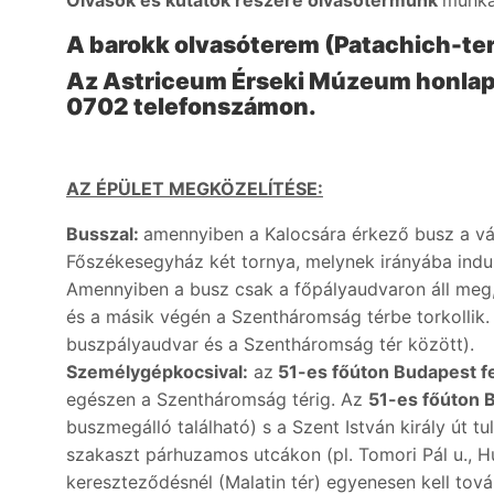
Olvasók és kutatók részére olvasótermünk
munka
A barokk olvasóterem (Patachich-ter
Az Astriceum Érseki Múzeum honlap
0702 telefonszámon.
AZ ÉPÜLET MEGKÖZELÍTÉSE:
Busszal:
amennyiben a Kalocsára érkező busz a váro
Főszékesegyház két tornya, melynek irányába indul
Amennyiben a busz csak a főpályaudvaron áll meg, a S
és a másik végén a Szentháromság térbe torkollik.
buszpályaudvar és a Szentháromság tér között).
Személygépkocsival:
az
51-es főúton Budapest fe
egészen a Szentháromság térig. Az
51-es főúton B
buszmegálló található) s a Szent István király út
szakaszt párhuzamos utcákon (pl. Tomori Pál u., H
kereszteződésnél (Malatin tér) egyenesen kell tová