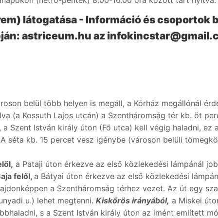
napokon (hétfő-péntek) 8.00-16.00 óra között tart nyitva.
em) látogatása - Információ és csoportok 
ján:
astriceum.hu
az infokincstar@gmail.c
son belül több helyen is megáll, a Kórház megállónál érdem
va (a Kossuth Lajos utcán) a Szentháromság tér kb. öt perc
zent István király úton (Fő utca) kell végig haladni, ez az 
 A séta kb. 15 percet vesz igénybe (városon belüli tömegkö
lől,
a Pataji úton érkezve az első közlekedési lámpánál job
aja felől,
a Bátyai úton érkezve az első közlekedési lámpánál
 tulajdonképpen a Szentháromság térhez vezet. Az út egy sz
unyadi u.) lehet megtenni.
Kiskőrös irányából,
a Miskei úto
bbhaladni, s a Szent István király úton az imént említett m