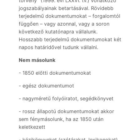
törvény” (1999. évi LXXVI. tv.) vonatkozó
jogszabályainak betartásával. Rövidebb
terjedelmű dokumentumokat – forgalomtól
függően – vagy azonnal, vagy a soron
következő kutatónapra vállalunk.
Hosszabb terjedelmű dokumentumokat két
napos határidővel tudunk vállalni.
Nem másolunk
- 1850 előtti dokumentumokat
- egész dokumentumot
- nagyméretű folyóiratot, segédkönyvet
- rossz állapotú dokumentumokat akkor
sem fénymásolunk, ha az 1850 után
keletkezett
- kézikönyveket (szótárakat, lexikonokat),