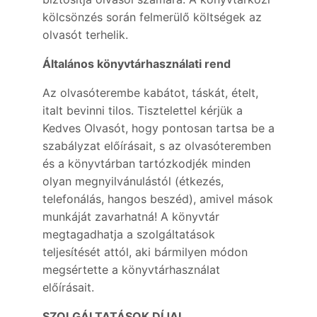
kölcsönzés során felmerülő költségek az
olvasót terhelik.
Általános könyvtárhasználati rend
Az olvasóterembe kabátot, táskát, ételt,
italt bevinni tilos. Tisztelettel kérjük a
Kedves Olvasót, hogy pontosan tartsa be a
szabályzat előírásait, s az olvasóteremben
és a könyvtárban tartózkodjék minden
olyan megnyilvánulástól (étkezés,
telefonálás, hangos beszéd), amivel mások
munkáját zavarhatná! A könyvtár
megtagadhatja a szolgáltatások
teljesítését attól, aki bármilyen módon
megsértette a könyvtárhasználat
előírásait.
SZOLGÁLTATÁSOK DÍJAI