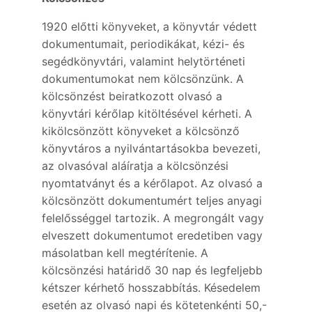
1920 előtti könyveket, a könyvtár védett
dokumentumait, periodikákat, kézi- és
segédkönyvtári, valamint helytörténeti
dokumentumokat nem kölcsönzünk. A
kölcsönzést beiratkozott olvasó a
könyvtári kérőlap kitöltésével kérheti. A
kikölcsönzött könyveket a kölcsönző
könyvtáros a nyilvántartásokba bevezeti,
az olvasóval aláíratja a kölcsönzési
nyomtatványt és a kérőlapot. Az olvasó a
kölcsönzött dokumentumért teljes anyagi
felelősséggel tartozik. A megrongált vagy
elveszett dokumentumot eredetiben vagy
másolatban kell megtérítenie. A
kölcsönzési határidő 30 nap és legfeljebb
kétszer kérhető hosszabbítás. Késedelem
esetén az olvasó napi és kötetenkénti 50,-