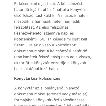
Ft késedelmi díjat fizet. A kölcsönzési
határidő lejárta utáni 1 héttel a Könyvtár
első felszólítást küld ki. A második héten
második, a harmadik héten harmadik
felszólítást. Az első felszólítás
kézhezvételétől számítva napi és
kötetenkénti 150,- Ft késedelmi díjat kell
fizetni. Ha az olvasó a kölcsönzött
dokumentumokat a kölcsönzési határidő
után ismételt felszólításig nem adja vissza,
akkor őt a könyvtár vezetője a könyvtár
használatából kizárhatja.
Könyvtárközi kölcsönzés
A könyvtár az állományából hiányzó
dokumentumokat (eredeti vagy másolat)
formájában könyvtárközi kölcsönzéssel
biztosítja olvasói számára. A könyvtárközi