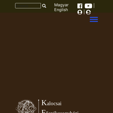
Magyar
|
English
|
Toggle men