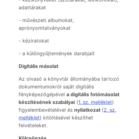
adattárakat
- művészeti albumokat,
aprónyomtatványokat
- kéziratokat
- a különgyűjtemények darabjait
Digitális másolat
Az olvasó a könyvtár állományába tartozó
dokumentumokról saját digitális
fényképezőgépével
a digitális fotómásolat
készítésének szabályai
(
1. sz. melléklet
)
figyelembevételével és
nyilatkozat
(
2. sz.
melléklet
) kitöltésével készíthet
felvételeket.
Kölcsönzés