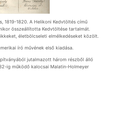
ás, 1819-1820. A Helikoni Kedvtöltés című
ikor összeállította Kedvtöltése tartalmát.
kkeket, életbölcseleti elmélkedéseket közölt.
merikai író művének első kiadása.
ítványából jutalmazott három részből álló
882-ig működő kalocsai Malatin-Holmeyer