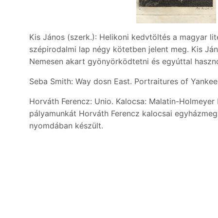
Kis János (szerk.): Helikoni kedvtöltés a magyar li
szépirodalmi lap négy kötetben jelent meg. Kis Jáno
Nemesen akart gyönyörködtetni és egyúttal hasznos
Seba Smith: Way dosn East. Portraitures of Yankee
Horváth Ferencz: Unio. Kalocsa: Malatin-Holmeyer
pályamunkát Horváth Ferencz kalocsai egyházmegyé
nyomdában készült.