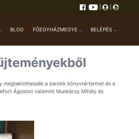
|
|
BLOG
FŐEGYHÁZMEGYE
BELÉPÉS
gyűjteményekből
gy megtekinthessék a barokk könyvtártermet és a
Trefort Ágoston valamint Munkácsy Mihály és