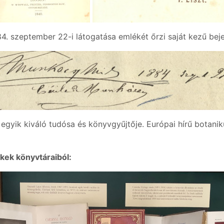
. szeptember 22-i látogatása emlékét őrzi saját kezű bej
egyik kiváló tudósa és könyvgyűjtője. Európai hírű botan
kek könyvtáraiból: