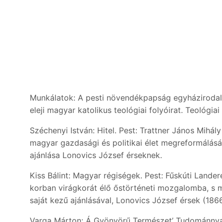
Munkálatok: A pesti növendékpapság egyházirodalmi
eleji magyar katolikus teológiai folyóirat. Teológia
Széchenyi István: Hitel. Pest: Trattner János Mihá
magyar gazdasági és politikai élet megreformálásá
ajánlása Lonovics József érseknek.
Kiss Bálint: Magyar régiségek. Pest: Fűskúti Lander
korban virágkorát élő őstörténeti mozgalomba, s 
saját kezű ajánlásával, Lonovics József érsek (18
Varga Márton: Á Gyönyörű Természet’ Tudománnya…