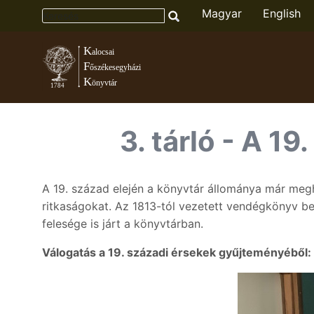
Magyar
English
Toggle menu
3. tárló - A 1
A 19. század elején a könyvtár állománya már meg
ritkaságokat. Az 1813-tól vezetett vendégkönyv be
felesége is járt a könyvtárban.
Válogatás a 19. századi érsekek gyűjteményéből: