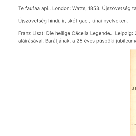
Te faufaa api.. London: Watts, 1853. Újszövetség ta
Újszövetség hindi, ír, skót gael, kínai nyelveken.
Franz Liszt: Die heilige Cäcelia Legende... Leipzig
aláírásával. Barátjának, a 25 éves püspöki jubileu