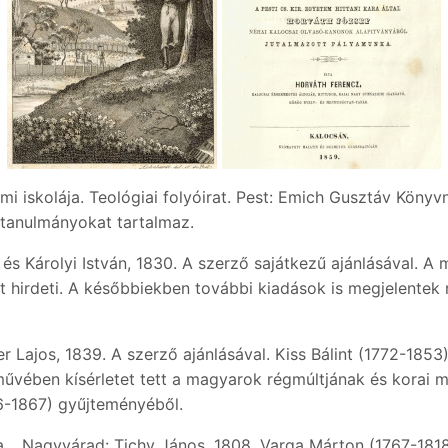
 iskolája. Teológiai folyóirat. Pest: Emich Gusztáv Köny
i tanulmányokat tartalmaz.
ly és Károlyi István, 1830. A szerző sajátkezű ajánlásával.
t hirdeti. A későbbiekben további kiadások is megjelentek
er Lajos, 1839. A szerző ajánlásával. Kiss Bálint (1772-185
művében kísérletet tett a magyarok régmúltjának és korai 
66-1867) gyűjteményéből.
 Nagyvárad: Tichy János, 1808. Varga Márton (1767-1818