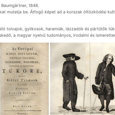
: Baumgärtner, 1848.
tokat mutatja be. Átfogó képet ad a korszak öltözködési kul
álló tolvajok, gyilkosok, haramiák, lázzadók és pártütők tük
edő, a magyar nyelvű tudományos, irodalmi és ismerette