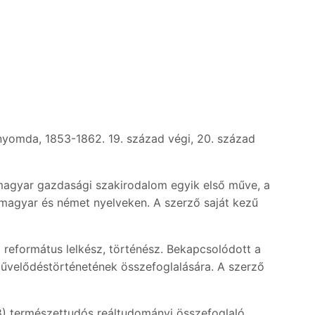
vnyomda, 1853-1862. 19. század végi, 20. század
 A magyar gazdasági szakirodalom egyik első műve, a
 magyar és német nyelveken. A szerző saját kezű
3) református lelkész, történész. Bekapcsolódott a
művelődéstörténetének összefoglalására. A szerző
) természettudós reáltudományi összefoglaló