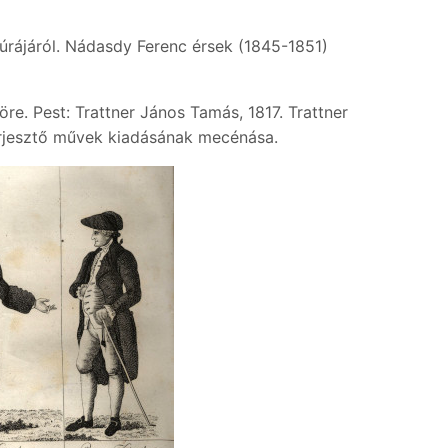
túrájáról. Nádasdy Ferenc érsek (1845-1851)
öre. Pest: Trattner János Tamás, 1817. Trattner
rjesztő művek kiadásának mecénása.