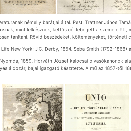
teraturának némelly barátjai által. Pest: Trattner János Tam
snak, mint lelkésznek, kettős cél lebegett a szeme előtt, m
an tanítani. Rövid beszédeket, költeményeket, történeti ci
 Life New York: J.C. Derby, 1854. Seba Smith (1792-1868) a
 Nyomda, 1859. Horváth József kalocsai olvasókanonok alap
s áldozár, bajai igazgató készítette. A mű az 1857-től 1