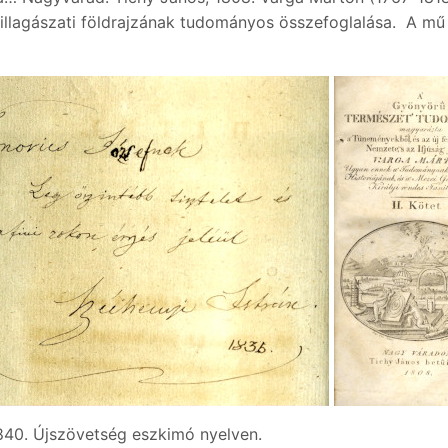
 csillagászati földrajzának tudományos összefoglalása. A
1840. Újszövetség eszkimó nyelven.