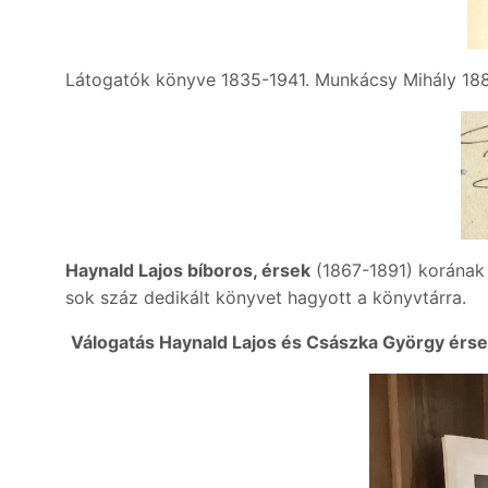
Látogatók könyve 1835-1941. Munkácsy Mihály 1884
Haynald Lajos bíboros, érsek
(1867-1891) korának 
sok száz dedikált könyvet hagyott a könyvtárra.
Válogatás Haynald Lajos és Császka György érse