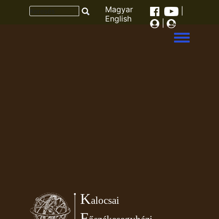
Magyar
|
English
|
Toggle men