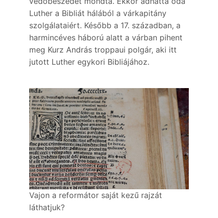
védőbeszédét mondta. Ekkor adhatta oda
Luther a Bibliát hálából a várkapitány
szolgálataiért. Később a 17. században, a
harmincéves háború alatt a várban pihent
meg Kurz András troppaui polgár, aki itt
jutott Luther egykori Bibliájához.
Vajon a reformátor saját kezű rajzát
láthatjuk?