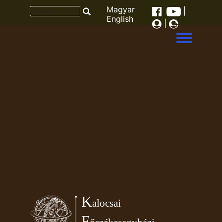
Magyar
|
English
|
Toggle men