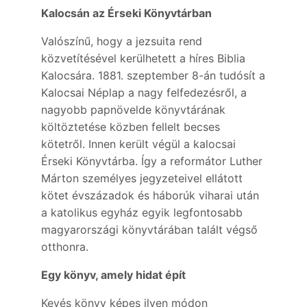
Kalocsán az Érseki Könyvtárban
Valószínű, hogy a jezsuita rend
közvetítésével kerülhetett a híres Biblia
Kalocsára. 1881. szeptember 8-án tudósít a
Kalocsai Néplap a nagy felfedezésről, a
nagyobb papnövelde könyvtárának
költöztetése közben fellelt becses
kötetről. Innen került végül a kalocsai
Érseki Könyvtárba. Így a reformátor Luther
Márton személyes jegyzeteivel ellátott
kötet évszázadok és háborúk viharai után
a katolikus egyház egyik legfontosabb
magyarországi könyvtárában talált végső
otthonra.
Egy könyv, amely hidat épít
Kevés könyv képes ilyen módon