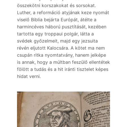
összekötni korszakokat és sorsokat.
Luther, a reformáció atyjának keze nyomát
viselő Biblia bejárta Európát, átélte a
harmincéves háború pusztítását, kezében
tartotta egy troppaui polgár, látta a
svédek győzelmeit, majd egy jezsuita
révén eljutott Kalocsára. A kötet ma nem
csupán ritka nyomtatvány, hanem jelképe
is annak, hogy a múltban feszülő ellentétek
fölött a tudás és a hit iránti tisztelet képes
hidat verni.