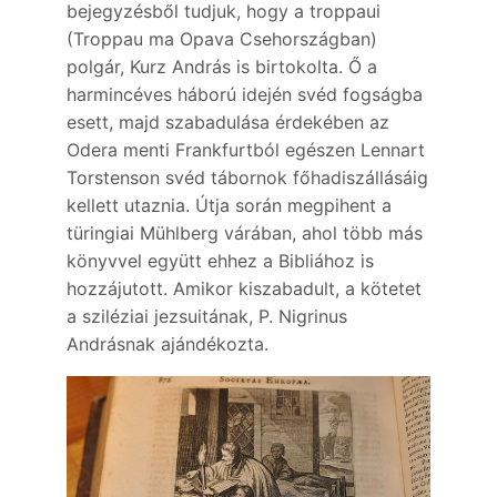
bejegyzésből tudjuk, hogy a troppaui
(Troppau ma Opava Csehországban)
polgár, Kurz András is birtokolta. Ő a
harmincéves háború idején svéd fogságba
esett, majd szabadulása érdekében az
Odera menti Frankfurtból egészen Lennart
Torstenson svéd tábornok főhadiszállásáig
kellett utaznia. Útja során megpihent a
türingiai Mühlberg várában, ahol több más
könyvvel együtt ehhez a Bibliához is
hozzájutott. Amikor kiszabadult, a kötetet
a sziléziai jezsuitának, P. Nigrinus
Andrásnak ajándékozta.