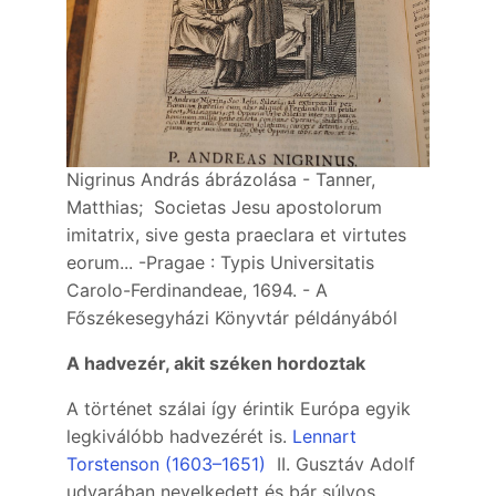
Nigrinus András ábrázolása - Tanner,
Matthias; Societas Jesu apostolorum
imitatrix, sive gesta praeclara et virtutes
eorum... -Pragae : Typis Universitatis
Carolo-Ferdinandeae, 1694. - A
Főszékesegyházi Könyvtár példányából
A hadvezér, akit széken hordoztak
A történet szálai így érintik Európa egyik
legkiválóbb hadvezérét is.
Lennart
Torstenson (1603–1651)
II. Gusztáv Adolf
udvarában nevelkedett és bár súlyos