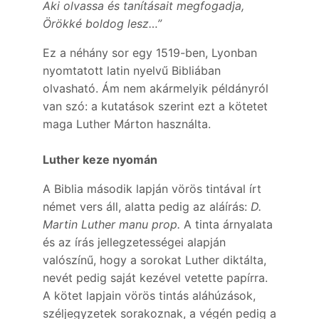
Aki olvassa és tanításait megfogadja,
Örökké boldog lesz…”
Ez a néhány sor egy 1519-ben, Lyonban
nyomtatott latin nyelvű Bibliában
olvasható. Ám nem akármelyik példányról
van szó: a kutatások szerint ezt a kötetet
maga Luther Márton használta.
Luther keze nyomán
A Biblia második lapján vörös tintával írt
német vers áll, alatta pedig az aláírás:
D.
Martin Luther manu prop.
A tinta árnyalata
és az írás jellegzetességei alapján
valószínű, hogy a sorokat Luther diktálta,
nevét pedig saját kezével vetette papírra.
A kötet lapjain vörös tintás aláhúzások,
széljegyzetek sorakoznak, a végén pedig a