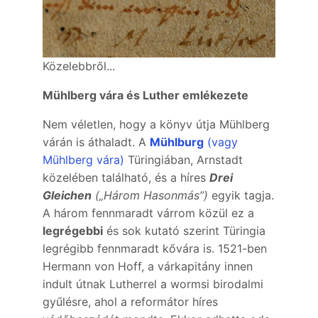
Közelebbről...
Mühlberg vára és Luther emlékezete
Nem véletlen, hogy a könyv útja Mühlberg
várán is áthaladt. A
Mühlburg
(vagy
Mühlberg vára)
Türingiában, Arnstadt
közelében található, és a híres
Drei
Gleichen
(„Három Hasonmás”)
egyik tagja.
A három fennmaradt várrom közül ez a
legrégebbi
és sok kutató szerint Türingia
legrégibb fennmaradt kővára is. 1521-ben
Hermann von Hoff, a várkapitány innen
indult útnak Lutherrel a wormsi birodalmi
gyűlésre, ahol a reformátor híres