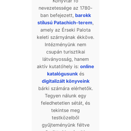
Könyvtár fő
nevezetessége az 1780-
ban befejezett,
barokk
stílusú Patachich-terem
,
amely az Érseki Palota
keleti szárnyának ékköve.
Intézményünk nem
csupán turisztikai
látványosság, hanem
aktív kutatóhely is:
online
katalógusunk
és
digitalizált könyveink
bárki számára elérhetők.
Tegyen nálunk egy
feledhetetlen sétát, és
tekintse meg
testközelből
gyűjteményünk féltve