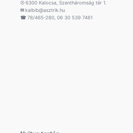
☉
6300 Kalocsa, Szentháromság tér 1.
✉
kalbib@asztrik.hu
☎
78/465-280, 06 30 539 7461