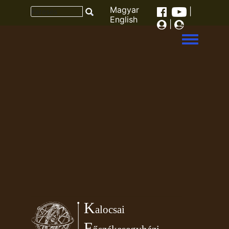
Magyar
|
English
|
Toggle men