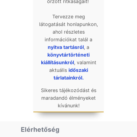
őrzött ritkaságait!
Tervezze meg
látogatását honlapunkon,
ahol részletes
információkat talál a
nyitva tartásról
, a
könyvtártörténeti
kiállításunkról
, valamint
aktuális
időszaki
tárlatainkról.
Sikeres tájékozódást és
maradandó élményeket
kívánunk!
Elérhetőség