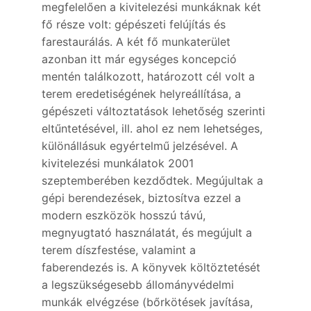
megfelelően a kivitelezési munkáknak két
fő része volt: gépészeti felújítás és
farestaurálás. A két fő munkaterület
azonban itt már egységes koncepció
mentén találkozott, határozott cél volt a
terem eredetiségének helyreállítása, a
gépészeti változtatások lehetőség szerinti
eltűntetésével, ill. ahol ez nem lehetséges,
különállásuk egyértelmű jelzésével. A
kivitelezési munkálatok 2001
szeptemberében kezdődtek. Megújultak a
gépi berendezések, biztosítva ezzel a
modern eszközök hosszú távú,
megnyugtató használatát, és megújult a
terem díszfestése, valamint a
faberendezés is. A könyvek költöztetését
a legszükségesebb állományvédelmi
munkák elvégzése (bőrkötések javítása,