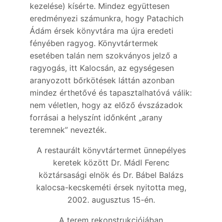
kezelése) kísérte. Mindez együttesen
eredményezi számunkra, hogy Patachich
Ádám érsek könyvtára ma újra eredeti
fényében ragyog. Könyvtártermek
esetében talán nem szokványos jelző a
ragyogás, itt Kalocsán, az egységesen
aranyozott bőrkötések láttán azonban
mindez érthetővé és tapasztalhatóvá válik:
nem véletlen, hogy az előző évszázadok
forrásai a helyszínt időnként „arany
teremnek” nevezték.
A restaurált könyvtártermet ünnepélyes
keretek között Dr. Mádl Ferenc
köztársasági elnök és Dr. Bábel Balázs
kalocsa-kecskeméti érsek nyitotta meg,
2002. augusztus 15-én.
A terem rekonstrukciójában