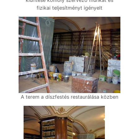
kiürítése komoly szervező munkát és
fizikai teljesítményt igényelt
A terem a díszfestés restaurálása közben