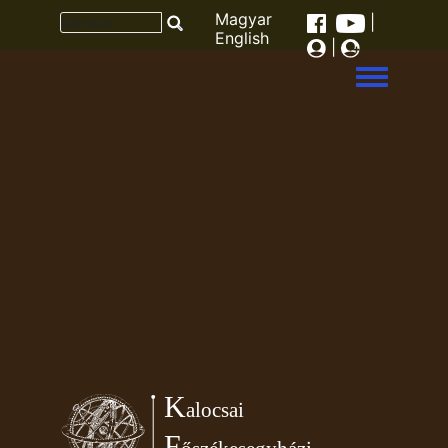
Magyar
|
English
|
Toggle men