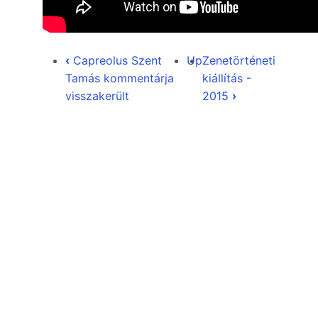
‹
Capreolus Szent
Up
Zenetörténeti
Tamás kommentárja
kiállítás -
visszakerült
2015
›