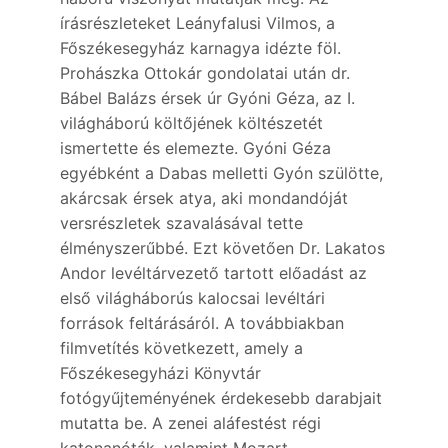
írásrészleteket Leányfalusi Vilmos, a
Főszékesegyház karnagya idézte föl.
Prohászka Ottokár gondolatai után dr.
Bábel Balázs érsek úr Gyóni Géza, az I.
világháború költőjének költészetét
ismertette és elemezte. Gyóni Géza
egyébként a Dabas melletti Gyón szülötte,
akárcsak érsek atya, aki mondandóját
versrészletek szavalásával tette
élményszerűbbé. Ezt követően Dr. Lakatos
Andor levéltárvezető tartott előadást az
első világháborús kalocsai levéltári
források feltárásáról. A továbbiakban
filmvetítés következett, amely a
Főszékesegyházi Könyvtár
fotógyűjteményének érdekesebb darabjait
mutatta be. A zenei aláfestést régi
katonanóták, valamint Mozart