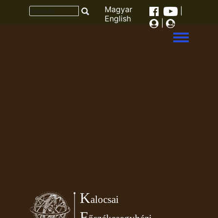
Magyar
|
English
|
Toggle men