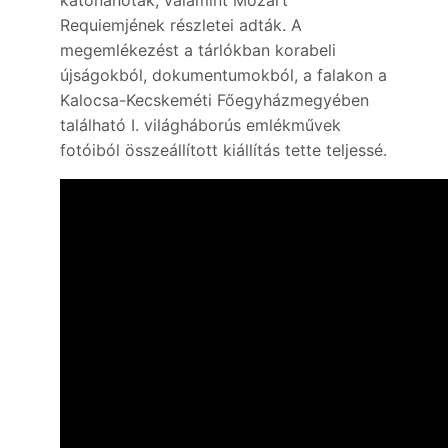
Requiemjének részletei adták. A
megemlékezést a tárlókban korabeli
újságokból, dokumentumokból, a falakon a
Kalocsa-Kecskeméti Főegyházmegyében
található I. világháborús emlékművek
fotóiból összeállított kiállítás tette teljessé.