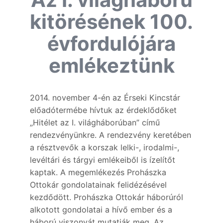
kitörésének 100.
évfordulójára
emlékeztünk
2014. november 4-én az Érseki Kincstár
előadótermébe hívtuk az érdeklődőket
„Hitélet az I. világháborúban” című
rendezvényünkre. A rendezvény keretében
a résztvevők a korszak lelki-, irodalmi-,
levéltári és tárgyi emlékeiből is ízelítőt
kaptak. A megemlékezés Prohászka
Ottokár gondolatainak felidézésével
kezdődött. Prohászka Ottokár háborúról
alkotott gondolatai a hívő ember és a
háború viszonyát mutatják meg. Az